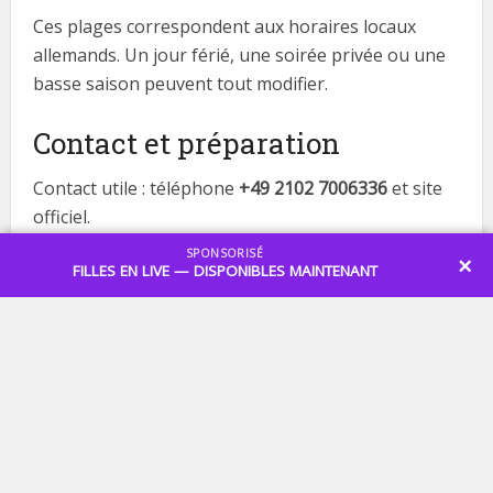
Ces plages correspondent aux horaires locaux
allemands. Un jour férié, une soirée privée ou une
basse saison peuvent tout modifier.
Contact et préparation
Contact utile : téléphone
+49 2102 7006336
et site
officiel.
SPONSORISÉ
×
Avant de vous déplacer :
FILLES EN LIVE — DISPONIBLES MAINTENANT
confirmez l’ouverture le jour même ;
demandez les conditions d’entrée et ce qui est
inclus dans le prix ;
gardez l’adresse exacte sous la main pour le
taxi/VTC ;
prévoyez le retour et ne conduisez pas après
avoir bu ;